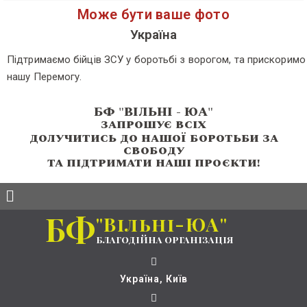
Може бути ваше фото
Україна
Підтримаємо бійців ЗСУ у боротьбі з ворогом, та прискоримо
нашу Перемогу.
БФ "ВIЛЬНI - ЮА"
запрошує всіх
долучитись до нашої боротьби за
свободу
та підтримати наші проєкти!
БФ
"Вільні-ЮА"
благодійна організація
Україна, Київ