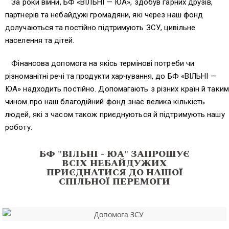
За роки війни, БФ «ВIЛЬНI — ЮА», здобув гарних друзів,
партнерів та небайдужі громадяни, які через наш фонд
долучаються та постійно підтримують ЗСУ, цивільне
населення та дітей.
Фінансова допомога на якісь термінові потреби чи
різноманітні речі та продукти харчування, до БФ «ВIЛЬНI —
ЮА» надходить постійно. Допомагають з різних країн й таким
чином про наш благодійний фонд знає велика кількість
людей, які з часом також приєднуються й підтримують нашу
роботу.
БФ "ВIЛЬНI - ЮА" ЗАПРОШУЄ
ВСІХ НЕБАЙДУЖИХ
ПРИЄДНАТИСЯ ДО НАШОЇ
СПІЛЬНОЇ ПЕРЕМОГИ