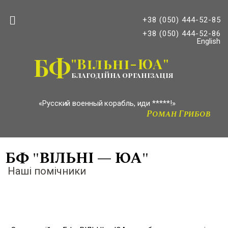
+38 (050) 444-52-85
+38 (050) 444-52-86
English
БФ
"Вільні-ЮА"
благодійна організація
«Русский военный корабль, иди *****!»
Роман Грибов
БФ "ВIЛЬНI — ЮА"
Наші помічники